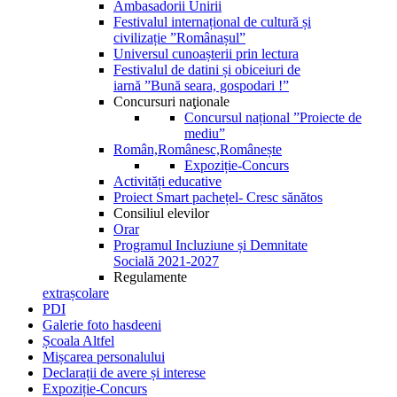
Ambasadorii Unirii
Festivalul internațional de cultură și
civilizație ”Românașul”
Universul cunoașterii prin lectura
Festivalul de datini și obiceiuri de
iarnă ”Bună seara, gospodari !”
Concursuri naţionale
Concursul național ”Proiecte de
mediu”
Român,Românesc,Românește
Expoziție-Concurs
Activități educative
Proiect Smart pachețel- Cresc sănătos
Consiliul elevilor
Orar
Programul Incluziune și Demnitate
Socială 2021-2027
Regulamente
extrașcolare
PDI
Galerie foto hasdeeni
Școala Altfel
Mișcarea personalului
Declarații de avere și interese
Expoziție-Concurs