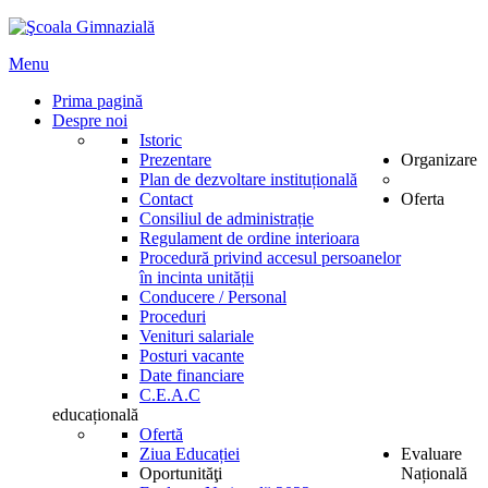
Menu
Prima pagină
Despre noi
Istoric
Prezentare
Organizare
Plan de dezvoltare instituțională
Contact
Oferta
Consiliul de administrație
Regulament de ordine interioara
Procedură privind accesul persoanelor
în incinta unității
Conducere / Personal
Proceduri
Venituri salariale
Posturi vacante
Date financiare
C.E.A.C
educațională
Ofertă
Ziua Educației
Evaluare
Oportunităţi
Națională