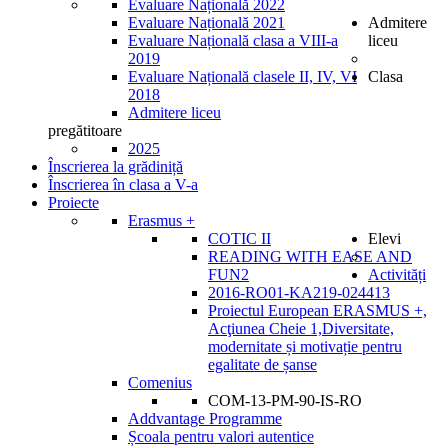
Evaluare Națională 2022
Evaluare Națională 2021
Admitere
Evaluare Națională clasa a VIII-a
liceu
2019
Evaluare Națională clasele II, IV, VI
Clasa
2018
Admitere liceu
pregătitoare
2025
Înscrierea la grădiniță
Înscrierea în clasa a V-a
Proiecte
Erasmus +
COTIC II
Elevi
READING WITH EASE AND
FUN2
Activități
2016-RO01-KA219-024413
Proiectul European ERASMUS +,
Acţiunea Cheie 1,Diversitate,
modernitate și motivație pentru
egalitate de șanse
Comenius
COM-13-PM-90-IS-RO
Addvantage Programme
Școala pentru valori autentice