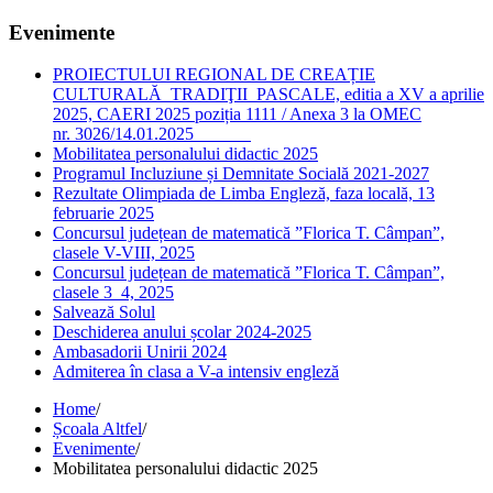
Evenimente
PROIECTULUI REGIONAL DE CREAȚIE
CULTURALĂ TRADIŢII PASCALE, editia a XV a aprilie
2025, CAERI 2025 poziția 1111 / Anexa 3 la OMEC
nr. 3026/14.01.2025
Mobilitatea personalului didactic 2025
Programul Incluziune și Demnitate Socială 2021-2027
Rezultate Olimpiada de Limba Engleză, faza locală, 13
februarie 2025
Concursul județean de matematică ”Florica T. Câmpan”,
clasele V-VIII, 2025
Concursul județean de matematică ”Florica T. Câmpan”,
clasele 3_4, 2025
Salvează Solul
Deschiderea anului școlar 2024-2025
Ambasadorii Unirii 2024
Admiterea în clasa a V-a intensiv engleză
Home
/
Școala Altfel
/
Evenimente
/
Mobilitatea personalului didactic 2025