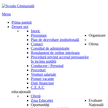
Menu
Prima pagină
Despre noi
Istoric
Prezentare
Organizare
Plan de dezvoltare instituțională
Contact
Oferta
Consiliul de administrație
Regulament de ordine interioara
Procedură privind accesul persoanelor
în incinta unității
Conducere / Personal
Proceduri
Venituri salariale
Posturi vacante
Date financiare
C.E.A.C
educațională
Ofertă
Ziua Educației
Evaluare
Oportunităţi
Națională