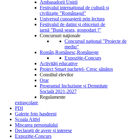
Ambasadorii Unirii
Festivalul internațional de cultură și
civilizație ”Românașul”
Universul cunoașterii prin lectura
Festivalul de datini și obiceiuri de
iarnă ”Bună seara, gospodari !”
Concursuri naţionale
Concursul național ”Proiecte de
mediu”
Român,Românesc,Românește
Expoziție-Concurs
Activități educative
Proiect Smart pachețel- Cresc sănătos
Consiliul elevilor
Orar
Programul Incluziune și Demnitate
Socială 2021-2027
Regulamente
extrașcolare
PDI
Galerie foto hasdeeni
Școala Altfel
Mișcarea personalului
Declarații de avere și interese
Expoziție-Concurs