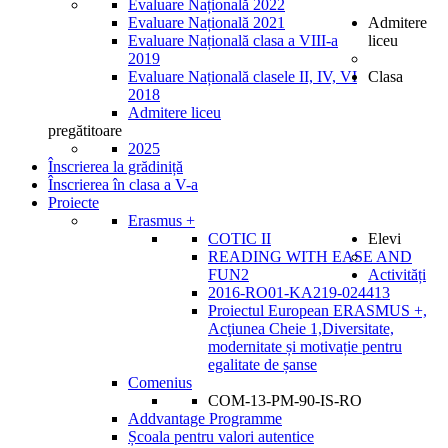
Evaluare Națională 2022
Evaluare Națională 2021
Admitere
Evaluare Națională clasa a VIII-a
liceu
2019
Evaluare Națională clasele II, IV, VI
Clasa
2018
Admitere liceu
pregătitoare
2025
Înscrierea la grădiniță
Înscrierea în clasa a V-a
Proiecte
Erasmus +
COTIC II
Elevi
READING WITH EASE AND
FUN2
Activități
2016-RO01-KA219-024413
Proiectul European ERASMUS +,
Acţiunea Cheie 1,Diversitate,
modernitate și motivație pentru
egalitate de șanse
Comenius
COM-13-PM-90-IS-RO
Addvantage Programme
Școala pentru valori autentice