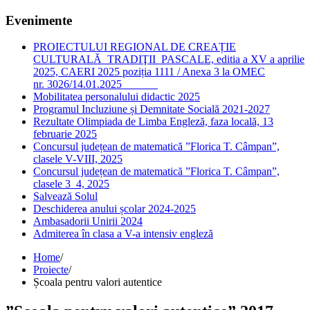
Evenimente
PROIECTULUI REGIONAL DE CREAȚIE
CULTURALĂ TRADIŢII PASCALE, editia a XV a aprilie
2025, CAERI 2025 poziția 1111 / Anexa 3 la OMEC
nr. 3026/14.01.2025
Mobilitatea personalului didactic 2025
Programul Incluziune și Demnitate Socială 2021-2027
Rezultate Olimpiada de Limba Engleză, faza locală, 13
februarie 2025
Concursul județean de matematică ”Florica T. Câmpan”,
clasele V-VIII, 2025
Concursul județean de matematică ”Florica T. Câmpan”,
clasele 3_4, 2025
Salvează Solul
Deschiderea anului școlar 2024-2025
Ambasadorii Unirii 2024
Admiterea în clasa a V-a intensiv engleză
Home
/
Proiecte
/
Școala pentru valori autentice