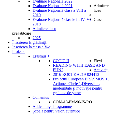
Evaluare Națională 2022
Evaluare Națională 2021
Admitere
Evaluare Națională clasa a VIII-a
liceu
2019
Evaluare Națională clasele II, IV, VI
Clasa
2018
Admitere liceu
pregătitoare
2025
Înscrierea la grădiniță
Înscrierea în clasa a V-a
Proiecte
Erasmus +
COTIC II
Elevi
READING WITH EASE AND
FUN2
Activități
2016-RO01-KA219-024413
Proiectul European ERASMUS +,
Acţiunea Cheie 1,Diversitate,
modernitate și motivație pentru
egalitate de șanse
Comenius
COM-13-PM-90-IS-RO
Addvantage Programme
Școala pentru valori autentice