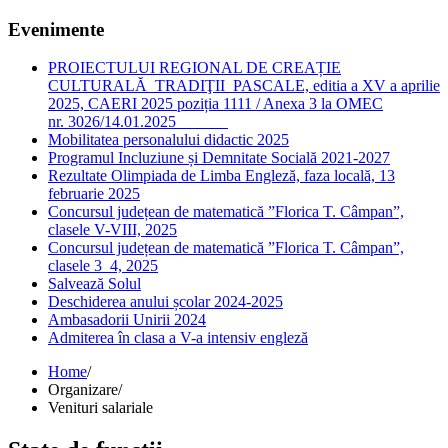
Evenimente
PROIECTULUI REGIONAL DE CREAȚIE
CULTURALĂ TRADIŢII PASCALE, editia a XV a aprilie
2025, CAERI 2025 poziția 1111 / Anexa 3 la OMEC
nr. 3026/14.01.2025
Mobilitatea personalului didactic 2025
Programul Incluziune și Demnitate Socială 2021-2027
Rezultate Olimpiada de Limba Engleză, faza locală, 13
februarie 2025
Concursul județean de matematică ”Florica T. Câmpan”,
clasele V-VIII, 2025
Concursul județean de matematică ”Florica T. Câmpan”,
clasele 3_4, 2025
Salvează Solul
Deschiderea anului școlar 2024-2025
Ambasadorii Unirii 2024
Admiterea în clasa a V-a intensiv engleză
Home
/
Organizare
/
Venituri salariale