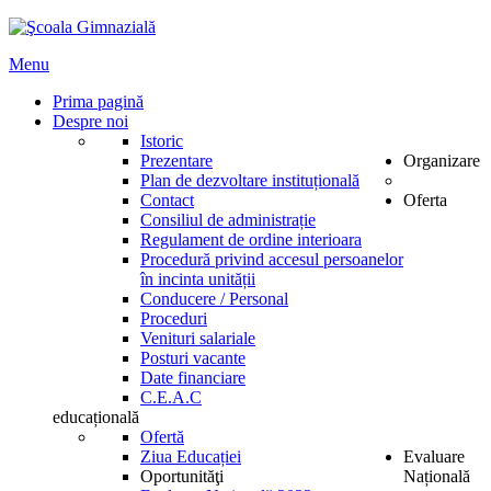
Menu
Prima pagină
Despre noi
Istoric
Prezentare
Organizare
Plan de dezvoltare instituțională
Contact
Oferta
Consiliul de administrație
Regulament de ordine interioara
Procedură privind accesul persoanelor
în incinta unității
Conducere / Personal
Proceduri
Venituri salariale
Posturi vacante
Date financiare
C.E.A.C
educațională
Ofertă
Ziua Educației
Evaluare
Oportunităţi
Națională