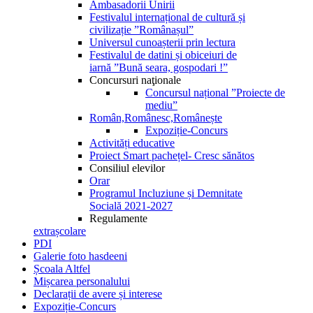
Ambasadorii Unirii
Festivalul internațional de cultură și
civilizație ”Românașul”
Universul cunoașterii prin lectura
Festivalul de datini și obiceiuri de
iarnă ”Bună seara, gospodari !”
Concursuri naţionale
Concursul național ”Proiecte de
mediu”
Român,Românesc,Românește
Expoziție-Concurs
Activități educative
Proiect Smart pachețel- Cresc sănătos
Consiliul elevilor
Orar
Programul Incluziune și Demnitate
Socială 2021-2027
Regulamente
extrașcolare
PDI
Galerie foto hasdeeni
Școala Altfel
Mișcarea personalului
Declarații de avere și interese
Expoziție-Concurs