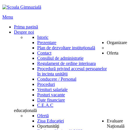
Menu
Prima pagină
Despre noi
Istoric
Prezentare
Organizare
Plan de dezvoltare instituțională
Contact
Oferta
Consiliul de administrație
Regulament de ordine interioara
Procedură privind accesul persoanelor
în incinta unității
Conducere / Personal
Proceduri
Venituri salariale
Posturi vacante
Date financiare
C.E.A.C
educațională
Ofertă
Ziua Educației
Evaluare
Oportunităţi
Națională