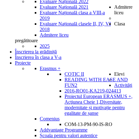
Evaluare Națională 2022
Evaluare Națională 2021
Admitere
Evaluare Națională clasa a VIII-a
liceu
2019
Evaluare Națională clasele II, IV, VI
Clasa
2018
Admitere liceu
pregătitoare
2025
Înscrierea la grădiniță
Înscrierea în clasa a V-a
Proiecte
Erasmus +
COTIC II
Elevi
READING WITH EASE AND
FUN2
Activități
2016-RO01-KA219-024413
Proiectul European ERASMUS +,
Acţiunea Cheie 1,Diversitate,
modernitate și motivație pentru
egalitate de șanse
Comenius
COM-13-PM-90-IS-RO
Addvantage Programme
Școala pentru valori autentice