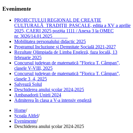
Evenimente
PROIECTULUI REGIONAL DE CREAȚIE
CULTURALĂ TRADIŢII PASCALE, editia a XV a aprilie
2025, CAERI 2025 poziția 1111 / Anexa 3 la OMEC
nr. 3026/14.01.2025
Mobilitatea personalului didactic 2025
Programul Incluziune și Demnitate Socială 2021-2027
Rezultate Olimpiada de Limba Engleză, faza locală, 13
februarie 2025
Concursul județean de matematică ”Florica T. Câmpan”,
clasele V-VIII, 2025
Concursul județean de matematică ”Florica T. Câmpan”,
clasele 3_4, 2025
Salvează Solul
Deschiderea anului școlar 2024-2025
Ambasadorii Unirii 2024
Admiterea în clasa a V-a intensiv engleză
Home
/
Școala Altfel
/
Evenimente
/
Deschiderea anului școlar 2024-2025