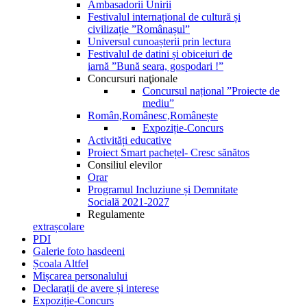
Ambasadorii Unirii
Festivalul internațional de cultură și
civilizație ”Românașul”
Universul cunoașterii prin lectura
Festivalul de datini și obiceiuri de
iarnă ”Bună seara, gospodari !”
Concursuri naţionale
Concursul național ”Proiecte de
mediu”
Român,Românesc,Românește
Expoziție-Concurs
Activități educative
Proiect Smart pachețel- Cresc sănătos
Consiliul elevilor
Orar
Programul Incluziune și Demnitate
Socială 2021-2027
Regulamente
extrașcolare
PDI
Galerie foto hasdeeni
Școala Altfel
Mișcarea personalului
Declarații de avere și interese
Expoziție-Concurs