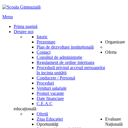
Menu
Prima pagină
Despre noi
Istoric
Prezentare
Organizare
Plan de dezvoltare instituțională
Contact
Oferta
Consiliul de administrație
Regulament de ordine interioara
Procedură privind accesul persoanelor
în incinta unității
Conducere / Personal
Proceduri
Venituri salariale
Posturi vacante
Date financiare
C.E.A.C
educațională
Ofertă
Ziua Educației
Evaluare
Oportunităţi
Națională