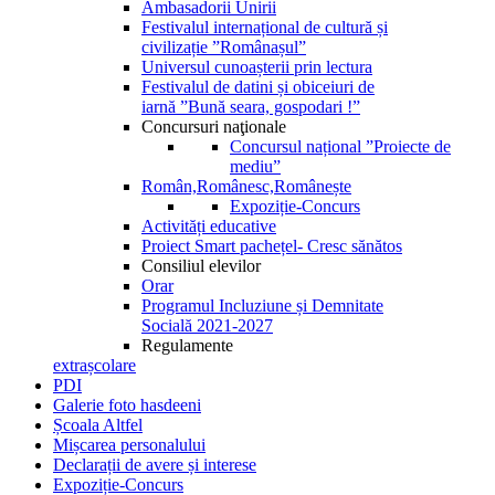
Ambasadorii Unirii
Festivalul internațional de cultură și
civilizație ”Românașul”
Universul cunoașterii prin lectura
Festivalul de datini și obiceiuri de
iarnă ”Bună seara, gospodari !”
Concursuri naţionale
Concursul național ”Proiecte de
mediu”
Român,Românesc,Românește
Expoziție-Concurs
Activități educative
Proiect Smart pachețel- Cresc sănătos
Consiliul elevilor
Orar
Programul Incluziune și Demnitate
Socială 2021-2027
Regulamente
extrașcolare
PDI
Galerie foto hasdeeni
Școala Altfel
Mișcarea personalului
Declarații de avere și interese
Expoziție-Concurs