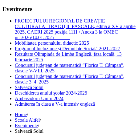
Evenimente
PROIECTULUI REGIONAL DE CREAȚIE
CULTURALĂ TRADIŢII PASCALE, editia a XV a aprilie
2025, CAERI 2025 poziția 1111 / Anexa 3 la OMEC
nr. 3026/14.01.2025
Mobilitatea personalului didactic 2025
Programul Incluziune și Demnitate Socială 2021-2027
Rezultate Olimpiada de Limba Engleză, faza locală, 13
februarie 2025
Concursul județean de matematică ”Florica T. Câmpan”,
clasele V-VIII, 2025
Concursul județean de matematică ”Florica T. Câmpan”,
clasele 3_4, 2025
Salvează Solul
Deschiderea anului școlar 2024-2025
Ambasadorii Unirii 2024
Admiterea în clasa a V-a intensiv engleză
Home
/
Școala Altfel
/
Evenimente
/
Salvează Solul