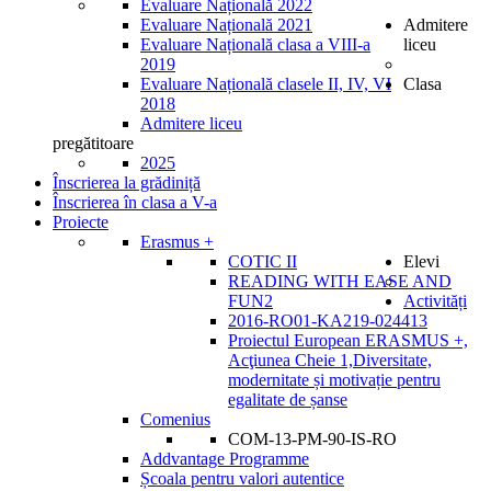
Evaluare Națională 2022
Evaluare Națională 2021
Admitere
Evaluare Națională clasa a VIII-a
liceu
2019
Evaluare Națională clasele II, IV, VI
Clasa
2018
Admitere liceu
pregătitoare
2025
Înscrierea la grădiniță
Înscrierea în clasa a V-a
Proiecte
Erasmus +
COTIC II
Elevi
READING WITH EASE AND
FUN2
Activități
2016-RO01-KA219-024413
Proiectul European ERASMUS +,
Acţiunea Cheie 1,Diversitate,
modernitate și motivație pentru
egalitate de șanse
Comenius
COM-13-PM-90-IS-RO
Addvantage Programme
Școala pentru valori autentice