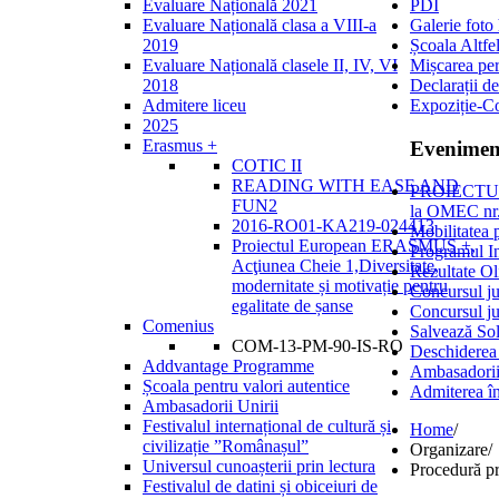
Evaluare Națională 2021
PDI
Evaluare Națională clasa a VIII-a
Galerie foto
2019
Școala Altfe
Evaluare Națională clasele II, IV, VI
Mișcarea per
2018
Declarații de
Admitere liceu
Expoziție-C
2025
Erasmus +
Evenimen
COTIC II
READING WITH EASE AND
PROIECTULU
FUN2
la OMEC 
2016-RO01-KA219-024413
Mobilitatea 
Proiectul European ERASMUS +,
Programul I
Acţiunea Cheie 1,Diversitate,
Rezultate Ol
modernitate și motivație pentru
Concursul ju
egalitate de șanse
Concursul ju
Comenius
Salvează Sol
COM-13-PM-90-IS-RO
Deschiderea
Addvantage Programme
Ambasadorii
Școala pentru valori autentice
Admiterea în
Ambasadorii Unirii
Festivalul internațional de cultură și
Home
/
civilizație ”Românașul”
Organizare
/
Universul cunoașterii prin lectura
Procedură pri
Festivalul de datini și obiceiuri de