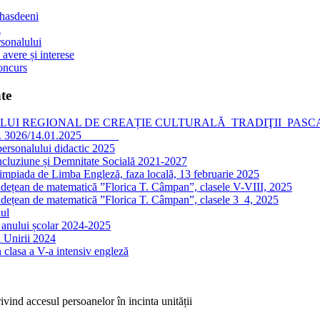
 hasdeeni
l
sonalului
 avere și interese
oncurs
te
I REGIONAL DE CREAȚIE CULTURALĂ TRADIŢII PASCALE, editia
nr. 3026/14.01.2025
personalului didactic 2025
ncluziune și Demnitate Socială 2021-2027
impiada de Limba Engleză, faza locală, 13 februarie 2025
dețean de matematică ”Florica T. Câmpan”, clasele V-VIII, 2025
dețean de matematică ”Florica T. Câmpan”, clasele 3_4, 2025
ul
 anului școlar 2024-2025
 Unirii 2024
 clasa a V-a intensiv engleză
vind accesul persoanelor în incinta unității