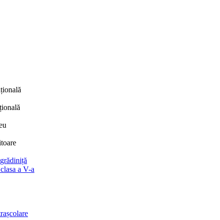
țională
țională
eu
itoare
 grădiniță
 clasa a V-a
trașcolare