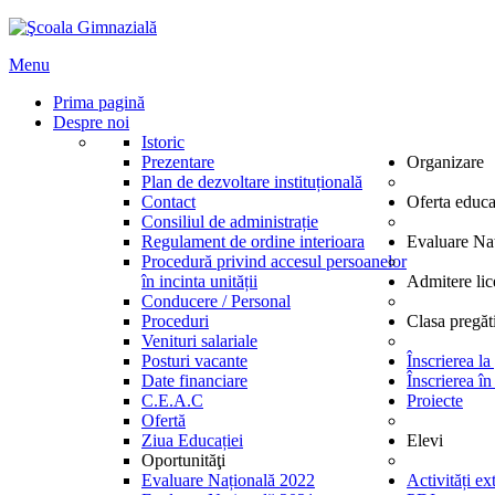
Menu
Prima pagină
Despre noi
Istoric
Prezentare
Organizare
Plan de dezvoltare instituțională
Contact
Oferta educa
Consiliul de administrație
Regulament de ordine interioara
Evaluare Na
Procedură privind accesul persoanelor
în incinta unității
Admitere lic
Conducere / Personal
Proceduri
Clasa pregăt
Venituri salariale
Posturi vacante
Înscrierea la
Date financiare
Înscrierea în
C.E.A.C
Proiecte
Ofertă
Ziua Educației
Elevi
Oportunităţi
Evaluare Națională 2022
Activități ex