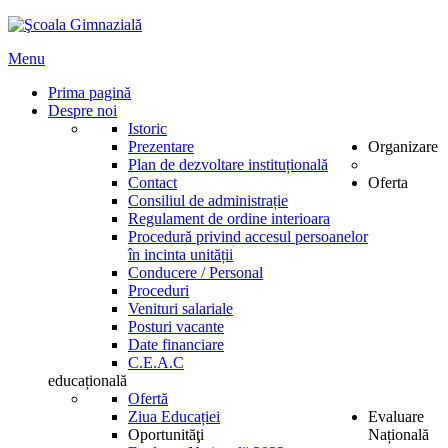
Menu
Prima pagină
Despre noi
Istoric
Prezentare
Organizare
Plan de dezvoltare instituțională
Contact
Oferta
Consiliul de administrație
Regulament de ordine interioara
Procedură privind accesul persoanelor
în incinta unității
Conducere / Personal
Proceduri
Venituri salariale
Posturi vacante
Date financiare
C.E.A.C
educațională
Ofertă
Ziua Educației
Evaluare
Oportunităţi
Națională