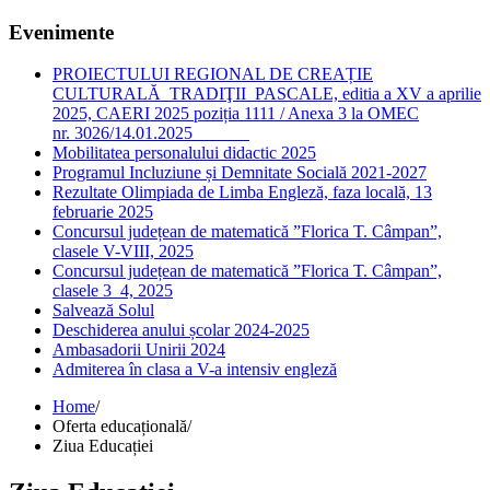
Evenimente
PROIECTULUI REGIONAL DE CREAȚIE
CULTURALĂ TRADIŢII PASCALE, editia a XV a aprilie
2025, CAERI 2025 poziția 1111 / Anexa 3 la OMEC
nr. 3026/14.01.2025
Mobilitatea personalului didactic 2025
Programul Incluziune și Demnitate Socială 2021-2027
Rezultate Olimpiada de Limba Engleză, faza locală, 13
februarie 2025
Concursul județean de matematică ”Florica T. Câmpan”,
clasele V-VIII, 2025
Concursul județean de matematică ”Florica T. Câmpan”,
clasele 3_4, 2025
Salvează Solul
Deschiderea anului școlar 2024-2025
Ambasadorii Unirii 2024
Admiterea în clasa a V-a intensiv engleză
Home
/
Oferta educațională
/
Ziua Educației