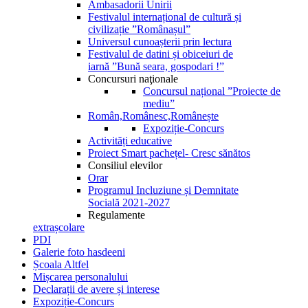
Ambasadorii Unirii
Festivalul internațional de cultură și
civilizație ”Românașul”
Universul cunoașterii prin lectura
Festivalul de datini și obiceiuri de
iarnă ”Bună seara, gospodari !”
Concursuri naţionale
Concursul național ”Proiecte de
mediu”
Român,Românesc,Românește
Expoziție-Concurs
Activități educative
Proiect Smart pachețel- Cresc sănătos
Consiliul elevilor
Orar
Programul Incluziune și Demnitate
Socială 2021-2027
Regulamente
extrașcolare
PDI
Galerie foto hasdeeni
Școala Altfel
Mișcarea personalului
Declarații de avere și interese
Expoziție-Concurs