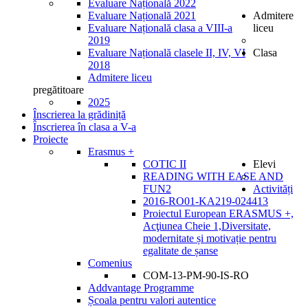
Evaluare Națională 2022
Evaluare Națională 2021
Admitere
Evaluare Națională clasa a VIII-a
liceu
2019
Evaluare Națională clasele II, IV, VI
Clasa
2018
Admitere liceu
pregătitoare
2025
Înscrierea la grădiniță
Înscrierea în clasa a V-a
Proiecte
Erasmus +
COTIC II
Elevi
READING WITH EASE AND
FUN2
Activități
2016-RO01-KA219-024413
Proiectul European ERASMUS +,
Acţiunea Cheie 1,Diversitate,
modernitate și motivație pentru
egalitate de șanse
Comenius
COM-13-PM-90-IS-RO
Addvantage Programme
Școala pentru valori autentice