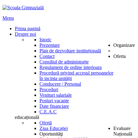
Menu
Prima pagină
Despre noi
Istoric
Prezentare
Organizare
Plan de dezvoltare instituțională
Contact
Oferta
Consiliul de administrație
Regulament de ordine interioara
Procedură privind accesul persoanelor
în incinta unității
Conducere / Personal
Proceduri
Venituri salariale
Posturi vacante
Date financiare
C.E.A.C
educațională
Ofertă
Ziua Educației
Evaluare
Oportunităţi
Națională