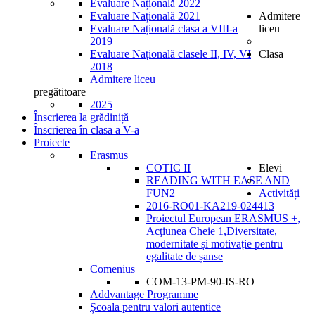
Evaluare Națională 2022
Evaluare Națională 2021
Admitere
Evaluare Națională clasa a VIII-a
liceu
2019
Evaluare Națională clasele II, IV, VI
Clasa
2018
Admitere liceu
pregătitoare
2025
Înscrierea la grădiniță
Înscrierea în clasa a V-a
Proiecte
Erasmus +
COTIC II
Elevi
READING WITH EASE AND
FUN2
Activități
2016-RO01-KA219-024413
Proiectul European ERASMUS +,
Acţiunea Cheie 1,Diversitate,
modernitate și motivație pentru
egalitate de șanse
Comenius
COM-13-PM-90-IS-RO
Addvantage Programme
Școala pentru valori autentice