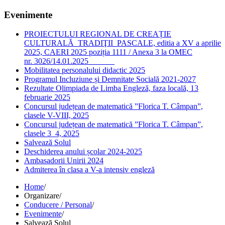
Evenimente
PROIECTULUI REGIONAL DE CREAȚIE
CULTURALĂ TRADIŢII PASCALE, editia a XV a aprilie
2025, CAERI 2025 poziția 1111 / Anexa 3 la OMEC
nr. 3026/14.01.2025
Mobilitatea personalului didactic 2025
Programul Incluziune și Demnitate Socială 2021-2027
Rezultate Olimpiada de Limba Engleză, faza locală, 13
februarie 2025
Concursul județean de matematică ”Florica T. Câmpan”,
clasele V-VIII, 2025
Concursul județean de matematică ”Florica T. Câmpan”,
clasele 3_4, 2025
Salvează Solul
Deschiderea anului școlar 2024-2025
Ambasadorii Unirii 2024
Admiterea în clasa a V-a intensiv engleză
Home
/
Organizare
/
Conducere / Personal
/
Evenimente
/
Salvează Solul