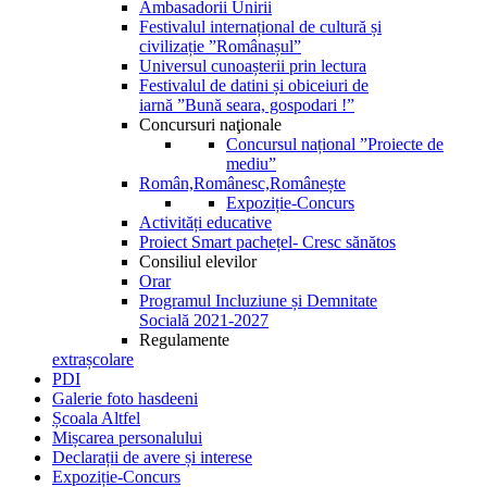
Ambasadorii Unirii
Festivalul internațional de cultură și
civilizație ”Românașul”
Universul cunoașterii prin lectura
Festivalul de datini și obiceiuri de
iarnă ”Bună seara, gospodari !”
Concursuri naţionale
Concursul național ”Proiecte de
mediu”
Român,Românesc,Românește
Expoziție-Concurs
Activități educative
Proiect Smart pachețel- Cresc sănătos
Consiliul elevilor
Orar
Programul Incluziune și Demnitate
Socială 2021-2027
Regulamente
extrașcolare
PDI
Galerie foto hasdeeni
Școala Altfel
Mișcarea personalului
Declarații de avere și interese
Expoziție-Concurs