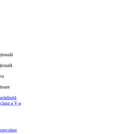
țională
țională
eu
itoare
 grădiniță
 clasa a V-a
trașcolare