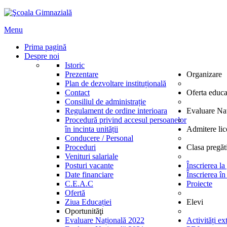
Menu
Prima pagină
Despre noi
Istoric
Prezentare
Organizare
Plan de dezvoltare instituțională
Contact
Oferta educa
Consiliul de administrație
Regulament de ordine interioara
Evaluare Na
Procedură privind accesul persoanelor
în incinta unității
Admitere lic
Conducere / Personal
Proceduri
Clasa pregăt
Venituri salariale
Posturi vacante
Înscrierea la
Date financiare
Înscrierea în
C.E.A.C
Proiecte
Ofertă
Ziua Educației
Elevi
Oportunităţi
Evaluare Națională 2022
Activități ex