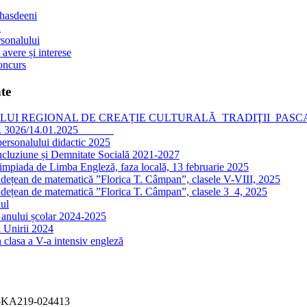
 hasdeeni
l
sonalului
 avere și interese
oncurs
te
I REGIONAL DE CREAȚIE CULTURALĂ TRADIŢII PASCALE, editia
nr. 3026/14.01.2025
personalului didactic 2025
ncluziune și Demnitate Socială 2021-2027
impiada de Limba Engleză, faza locală, 13 februarie 2025
dețean de matematică ”Florica T. Câmpan”, clasele V-VIII, 2025
dețean de matematică ”Florica T. Câmpan”, clasele 3_4, 2025
ul
 anului școlar 2024-2025
 Unirii 2024
 clasa a V-a intensiv engleză
-KA219-024413