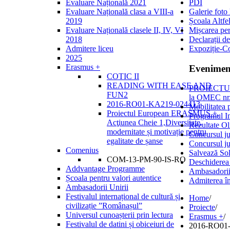
Evaluare Națională 2021
PDI
Evaluare Națională clasa a VIII-a
Galerie foto
2019
Școala Altfe
Evaluare Națională clasele II, IV, VI
Mișcarea per
2018
Declarații de
Admitere liceu
Expoziție-C
2025
Erasmus +
Evenimen
COTIC II
READING WITH EASE AND
PROIECTULU
FUN2
la OMEC 
2016-RO01-KA219-024413
Mobilitatea 
Proiectul European ERASMUS +,
Programul I
Acţiunea Cheie 1,Diversitate,
Rezultate Ol
modernitate și motivație pentru
Concursul ju
egalitate de șanse
Concursul ju
Comenius
Salvează Sol
COM-13-PM-90-IS-RO
Deschiderea
Addvantage Programme
Ambasadorii
Școala pentru valori autentice
Admiterea în
Ambasadorii Unirii
Festivalul internațional de cultură și
Home
/
civilizație ”Românașul”
Proiecte
/
Universul cunoașterii prin lectura
Erasmus +
/
Festivalul de datini și obiceiuri de
2016-RO01