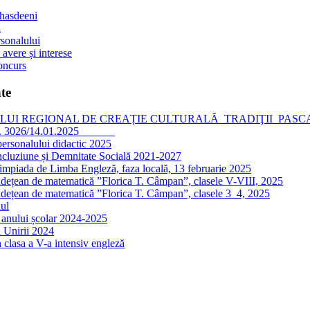
 hasdeeni
l
sonalului
 avere și interese
oncurs
te
I REGIONAL DE CREAȚIE CULTURALĂ TRADIŢII PASCALE, editia
nr. 3026/14.01.2025
personalului didactic 2025
ncluziune și Demnitate Socială 2021-2027
impiada de Limba Engleză, faza locală, 13 februarie 2025
dețean de matematică ”Florica T. Câmpan”, clasele V-VIII, 2025
dețean de matematică ”Florica T. Câmpan”, clasele 3_4, 2025
ul
 anului școlar 2024-2025
 Unirii 2024
 clasa a V-a intensiv engleză