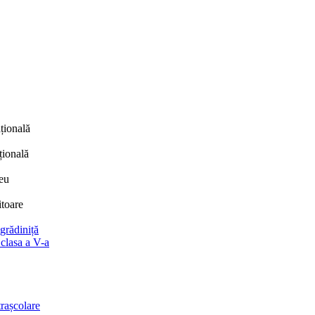
țională
țională
eu
itoare
 grădiniță
 clasa a V-a
trașcolare