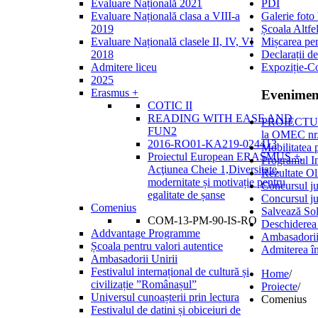
Evaluare Națională 2021
PDI
Evaluare Națională clasa a VIII-a
Galerie foto
2019
Școala Altfe
Evaluare Națională clasele II, IV, VI
Mișcarea per
2018
Declarații de
Admitere liceu
Expoziție-C
2025
Erasmus +
Evenimen
COTIC II
READING WITH EASE AND
PROIECTULU
FUN2
la OMEC 
2016-RO01-KA219-024413
Mobilitatea 
Proiectul European ERASMUS +,
Programul I
Acţiunea Cheie 1,Diversitate,
Rezultate Ol
modernitate și motivație pentru
Concursul ju
egalitate de șanse
Concursul ju
Comenius
Salvează Sol
COM-13-PM-90-IS-RO
Deschiderea
Addvantage Programme
Ambasadorii
Școala pentru valori autentice
Admiterea în
Ambasadorii Unirii
Festivalul internațional de cultură și
Home
/
civilizație ”Românașul”
Proiecte
/
Universul cunoașterii prin lectura
Comenius
Festivalul de datini și obiceiuri de