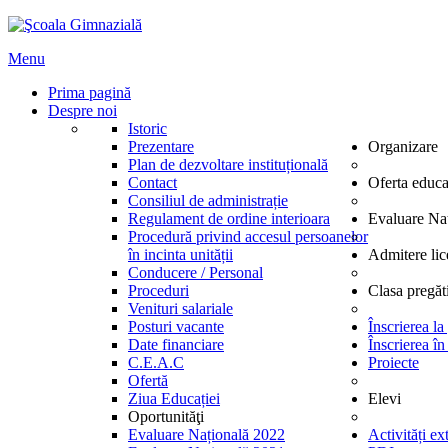
Menu
Prima pagină
Despre noi
Istoric
Prezentare
Organizare
Plan de dezvoltare instituțională
Contact
Oferta educa
Consiliul de administrație
Regulament de ordine interioara
Evaluare Na
Procedură privind accesul persoanelor
în incinta unității
Admitere lic
Conducere / Personal
Proceduri
Clasa pregăt
Venituri salariale
Posturi vacante
Înscrierea la
Date financiare
Înscrierea în
C.E.A.C
Proiecte
Ofertă
Ziua Educației
Elevi
Oportunităţi
Evaluare Națională 2022
Activități ex