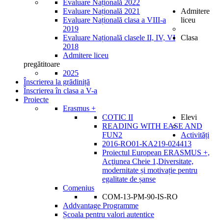
Evaluare Națională 2022
Evaluare Națională 2021
Admitere
Evaluare Națională clasa a VIII-a
liceu
2019
Evaluare Națională clasele II, IV, VI
Clasa
2018
Admitere liceu
pregătitoare
2025
Înscrierea la grădiniță
Înscrierea în clasa a V-a
Proiecte
Erasmus +
COTIC II
Elevi
READING WITH EASE AND
FUN2
Activități
2016-RO01-KA219-024413
Proiectul European ERASMUS +,
Acţiunea Cheie 1,Diversitate,
modernitate și motivație pentru
egalitate de șanse
Comenius
COM-13-PM-90-IS-RO
Addvantage Programme
Școala pentru valori autentice