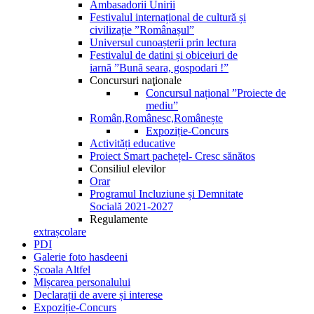
Ambasadorii Unirii
Festivalul internațional de cultură și
civilizație ”Românașul”
Universul cunoașterii prin lectura
Festivalul de datini și obiceiuri de
iarnă ”Bună seara, gospodari !”
Concursuri naţionale
Concursul național ”Proiecte de
mediu”
Român,Românesc,Românește
Expoziție-Concurs
Activități educative
Proiect Smart pachețel- Cresc sănătos
Consiliul elevilor
Orar
Programul Incluziune și Demnitate
Socială 2021-2027
Regulamente
extrașcolare
PDI
Galerie foto hasdeeni
Școala Altfel
Mișcarea personalului
Declarații de avere și interese
Expoziție-Concurs