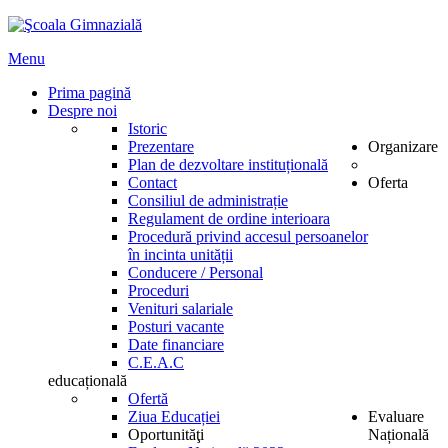
Menu
Prima pagină
Despre noi
Istoric
Prezentare
Organizare
Plan de dezvoltare instituțională
Contact
Oferta
Consiliul de administrație
Regulament de ordine interioara
Procedură privind accesul persoanelor
în incinta unității
Conducere / Personal
Proceduri
Venituri salariale
Posturi vacante
Date financiare
C.E.A.C
educațională
Ofertă
Ziua Educației
Evaluare
Oportunităţi
Națională