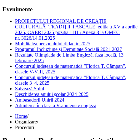
Evenimente
PROIECTULUI REGIONAL DE CREAȚIE
CULTURALĂ TRADIŢII PASCALE, editia a XV a aprilie
2025, CAERI 2025 poziția 1111 / Anexa 3 la OMEC
nr. 3026/14.01.2025
Mobilitatea personalului didactic 2025
Programul Incluziune și Demnitate Socială 2021-2027
Rezultate Olimpiada de Limba Engleză, faza locală, 13
februarie 2025
Concursul județean de matematică ”Florica T. Câmpan”,
clasele V-VIII, 2025
Concursul județean de matematică ”Florica T. Câmpan”,
clasele 3_4, 2025
Salvează Solul
Deschiderea anului școlar 2024-2025
Ambasadorii Unirii 2024
Admiterea în clasa a V-a intensiv engleză
Home
/
Organizare
/
Proceduri