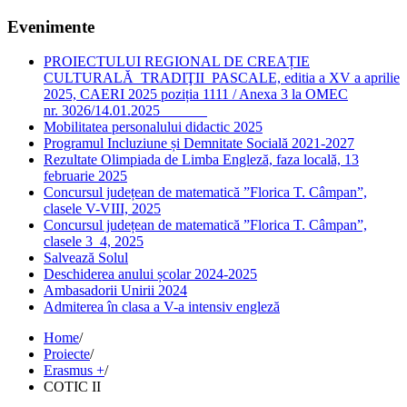
Evenimente
PROIECTULUI REGIONAL DE CREAȚIE
CULTURALĂ TRADIŢII PASCALE, editia a XV a aprilie
2025, CAERI 2025 poziția 1111 / Anexa 3 la OMEC
nr. 3026/14.01.2025
Mobilitatea personalului didactic 2025
Programul Incluziune și Demnitate Socială 2021-2027
Rezultate Olimpiada de Limba Engleză, faza locală, 13
februarie 2025
Concursul județean de matematică ”Florica T. Câmpan”,
clasele V-VIII, 2025
Concursul județean de matematică ”Florica T. Câmpan”,
clasele 3_4, 2025
Salvează Solul
Deschiderea anului școlar 2024-2025
Ambasadorii Unirii 2024
Admiterea în clasa a V-a intensiv engleză
Home
/
Proiecte
/
Erasmus +
/
COTIC II