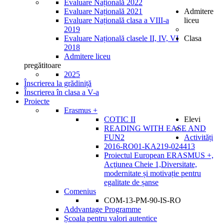
Evaluare Națională 2022
Evaluare Națională 2021
Admitere
Evaluare Națională clasa a VIII-a
liceu
2019
Evaluare Națională clasele II, IV, VI
Clasa
2018
Admitere liceu
pregătitoare
2025
Înscrierea la grădiniță
Înscrierea în clasa a V-a
Proiecte
Erasmus +
COTIC II
Elevi
READING WITH EASE AND
FUN2
Activități
2016-RO01-KA219-024413
Proiectul European ERASMUS +,
Acţiunea Cheie 1,Diversitate,
modernitate și motivație pentru
egalitate de șanse
Comenius
COM-13-PM-90-IS-RO
Addvantage Programme
Școala pentru valori autentice