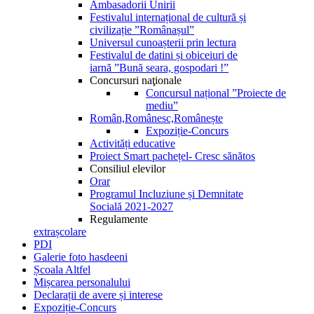
Ambasadorii Unirii
Festivalul internațional de cultură și
civilizație ”Românașul”
Universul cunoașterii prin lectura
Festivalul de datini și obiceiuri de
iarnă ”Bună seara, gospodari !”
Concursuri naţionale
Concursul național ”Proiecte de
mediu”
Român,Românesc,Românește
Expoziție-Concurs
Activități educative
Proiect Smart pachețel- Cresc sănătos
Consiliul elevilor
Orar
Programul Incluziune și Demnitate
Socială 2021-2027
Regulamente
extrașcolare
PDI
Galerie foto hasdeeni
Școala Altfel
Mișcarea personalului
Declarații de avere și interese
Expoziție-Concurs