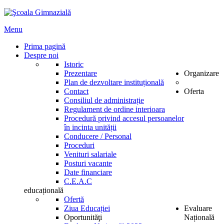
Menu
Prima pagină
Despre noi
Istoric
Prezentare
Organizare
Plan de dezvoltare instituțională
Contact
Oferta
Consiliul de administrație
Regulament de ordine interioara
Procedură privind accesul persoanelor
în incinta unității
Conducere / Personal
Proceduri
Venituri salariale
Posturi vacante
Date financiare
C.E.A.C
educațională
Ofertă
Ziua Educației
Evaluare
Oportunităţi
Națională