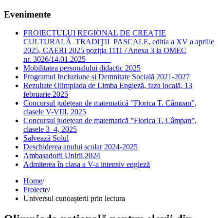
Evenimente
PROIECTULUI REGIONAL DE CREAȚIE
CULTURALĂ TRADIŢII PASCALE, editia a XV a aprilie
2025, CAERI 2025 poziția 1111 / Anexa 3 la OMEC
nr. 3026/14.01.2025
Mobilitatea personalului didactic 2025
Programul Incluziune și Demnitate Socială 2021-2027
Rezultate Olimpiada de Limba Engleză, faza locală, 13
februarie 2025
Concursul județean de matematică ”Florica T. Câmpan”,
clasele V-VIII, 2025
Concursul județean de matematică ”Florica T. Câmpan”,
clasele 3_4, 2025
Salvează Solul
Deschiderea anului școlar 2024-2025
Ambasadorii Unirii 2024
Admiterea în clasa a V-a intensiv engleză
Home
/
Proiecte
/
Universul cunoașterii prin lectura