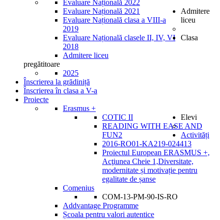
Evaluare Națională 2022
Evaluare Națională 2021
Admitere
Evaluare Națională clasa a VIII-a
liceu
2019
Evaluare Națională clasele II, IV, VI
Clasa
2018
Admitere liceu
pregătitoare
2025
Înscrierea la grădiniță
Înscrierea în clasa a V-a
Proiecte
Erasmus +
COTIC II
Elevi
READING WITH EASE AND
FUN2
Activități
2016-RO01-KA219-024413
Proiectul European ERASMUS +,
Acţiunea Cheie 1,Diversitate,
modernitate și motivație pentru
egalitate de șanse
Comenius
COM-13-PM-90-IS-RO
Addvantage Programme
Școala pentru valori autentice