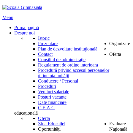
Menu
Prima pagină
Despre noi
Istoric
Prezentare
Organizare
Plan de dezvoltare instituțională
Contact
Oferta
Consiliul de administrație
Regulament de ordine interioara
Procedură privind accesul persoanelor
în incinta unității
Conducere / Personal
Proceduri
Venituri salariale
Posturi vacante
Date financiare
C.E.A.C
educațională
Ofertă
Ziua Educației
Evaluare
Oportunităţi
Națională