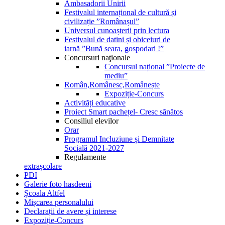
Ambasadorii Unirii
Festivalul internațional de cultură și
civilizație ”Românașul”
Universul cunoașterii prin lectura
Festivalul de datini și obiceiuri de
iarnă ”Bună seara, gospodari !”
Concursuri naţionale
Concursul național ”Proiecte de
mediu”
Român,Românesc,Românește
Expoziție-Concurs
Activități educative
Proiect Smart pachețel- Cresc sănătos
Consiliul elevilor
Orar
Programul Incluziune și Demnitate
Socială 2021-2027
Regulamente
extrașcolare
PDI
Galerie foto hasdeeni
Școala Altfel
Mișcarea personalului
Declarații de avere și interese
Expoziție-Concurs