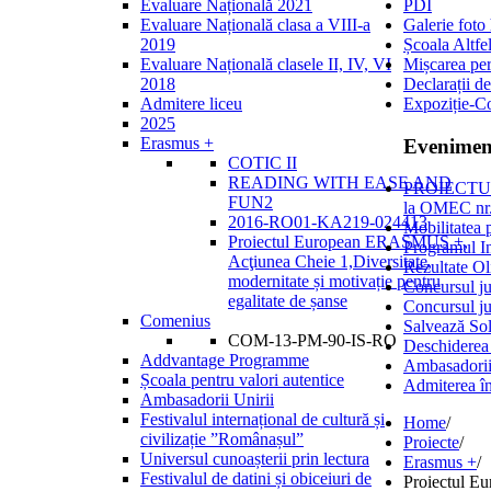
Evaluare Națională 2021
PDI
Evaluare Națională clasa a VIII-a
Galerie foto
2019
Școala Altfe
Evaluare Națională clasele II, IV, VI
Mișcarea per
2018
Declarații de
Admitere liceu
Expoziție-C
2025
Erasmus +
Evenimen
COTIC II
READING WITH EASE AND
PROIECTULU
FUN2
la OMEC 
2016-RO01-KA219-024413
Mobilitatea 
Proiectul European ERASMUS +,
Programul I
Acţiunea Cheie 1,Diversitate,
Rezultate Ol
modernitate și motivație pentru
Concursul ju
egalitate de șanse
Concursul ju
Comenius
Salvează Sol
COM-13-PM-90-IS-RO
Deschiderea
Addvantage Programme
Ambasadorii
Școala pentru valori autentice
Admiterea în
Ambasadorii Unirii
Festivalul internațional de cultură și
Home
/
civilizație ”Românașul”
Proiecte
/
Universul cunoașterii prin lectura
Erasmus +
/
Festivalul de datini și obiceiuri de
Proiectul Eu