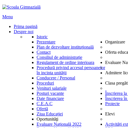
Menu
Prima pagină
Despre noi
Istoric
Prezentare
Organizare
Plan de dezvoltare instituțională
Contact
Oferta educa
Consiliul de administrație
Regulament de ordine interioara
Evaluare Na
Procedură privind accesul persoanelor
în incinta unității
Admitere lic
Conducere / Personal
Proceduri
Clasa pregăt
Venituri salariale
Posturi vacante
Înscrierea la
Date financiare
Înscrierea în
C.E.A.C
Proiecte
Ofertă
Ziua Educației
Elevi
Oportunităţi
Evaluare Națională 2022
Activități ex