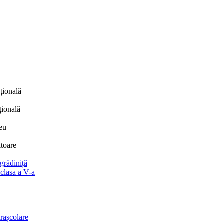
țională
țională
eu
itoare
 grădiniță
 clasa a V-a
trașcolare