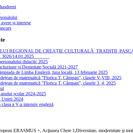
 hasdeeni
l
sonalului
 avere și interese
oncurs
te
I REGIONAL DE CREAȚIE CULTURALĂ TRADIŢII PASCALE, editia
nr. 3026/14.01.2025
personalului didactic 2025
ncluziune și Demnitate Socială 2021-2027
impiada de Limba Engleză, faza locală, 13 februarie 2025
dețean de matematică ”Florica T. Câmpan”, clasele V-VIII, 2025
dețean de matematică ”Florica T. Câmpan”, clasele 3_4, 2025
ul
 anului școlar 2024-2025
 Unirii 2024
 clasa a V-a intensiv engleză
ropean ERASMUS +, Acţiunea Cheie 1,Diversitate, modernitate și motiv