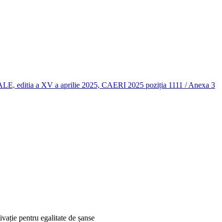
 a XV a aprilie 2025, CAERI 2025 poziția 1111 / Anexa 3
ație pentru egalitate de șanse