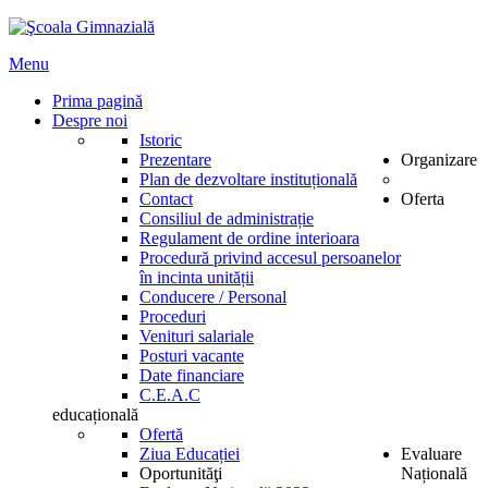
Menu
Prima pagină
Despre noi
Istoric
Prezentare
Organizare
Plan de dezvoltare instituțională
Contact
Oferta
Consiliul de administrație
Regulament de ordine interioara
Procedură privind accesul persoanelor
în incinta unității
Conducere / Personal
Proceduri
Venituri salariale
Posturi vacante
Date financiare
C.E.A.C
educațională
Ofertă
Ziua Educației
Evaluare
Oportunităţi
Națională