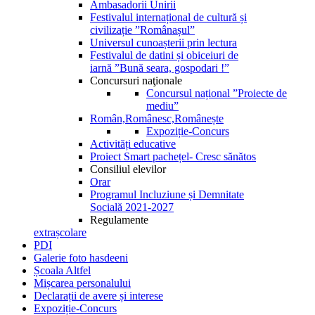
Ambasadorii Unirii
Festivalul internațional de cultură și
civilizație ”Românașul”
Universul cunoașterii prin lectura
Festivalul de datini și obiceiuri de
iarnă ”Bună seara, gospodari !”
Concursuri naţionale
Concursul național ”Proiecte de
mediu”
Român,Românesc,Românește
Expoziție-Concurs
Activități educative
Proiect Smart pachețel- Cresc sănătos
Consiliul elevilor
Orar
Programul Incluziune și Demnitate
Socială 2021-2027
Regulamente
extrașcolare
PDI
Galerie foto hasdeeni
Școala Altfel
Mișcarea personalului
Declarații de avere și interese
Expoziție-Concurs