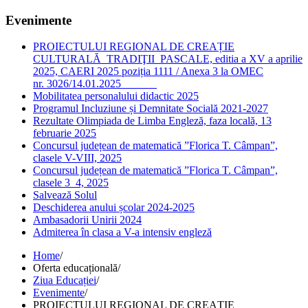
Evenimente
PROIECTULUI REGIONAL DE CREAȚIE
CULTURALĂ TRADIŢII PASCALE, editia a XV a aprilie
2025, CAERI 2025 poziția 1111 / Anexa 3 la OMEC
nr. 3026/14.01.2025
Mobilitatea personalului didactic 2025
Programul Incluziune și Demnitate Socială 2021-2027
Rezultate Olimpiada de Limba Engleză, faza locală, 13
februarie 2025
Concursul județean de matematică ”Florica T. Câmpan”,
clasele V-VIII, 2025
Concursul județean de matematică ”Florica T. Câmpan”,
clasele 3_4, 2025
Salvează Solul
Deschiderea anului școlar 2024-2025
Ambasadorii Unirii 2024
Admiterea în clasa a V-a intensiv engleză
Home
/
Oferta educațională
/
Ziua Educației
/
Evenimente
/
PROIECTULUI REGIONAL DE CREAȚIE