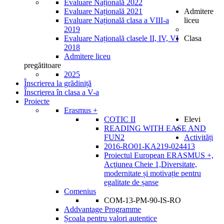
Evaluare Națională 2022
Evaluare Națională 2021
Admitere
Evaluare Națională clasa a VIII-a
liceu
2019
Evaluare Națională clasele II, IV, VI
Clasa
2018
Admitere liceu
pregătitoare
2025
Înscrierea la grădiniță
Înscrierea în clasa a V-a
Proiecte
Erasmus +
COTIC II
Elevi
READING WITH EASE AND
FUN2
Activități
2016-RO01-KA219-024413
Proiectul European ERASMUS +,
Acţiunea Cheie 1,Diversitate,
modernitate și motivație pentru
egalitate de șanse
Comenius
COM-13-PM-90-IS-RO
Addvantage Programme
Școala pentru valori autentice